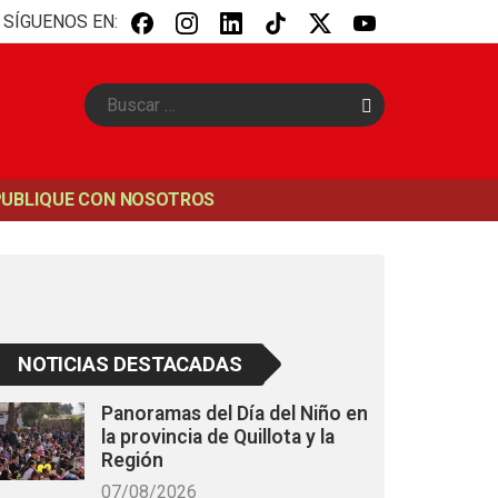
SÍGUENOS EN:
B
u
s
c
a
PUBLIQUE CON NOSOTROS
r
NOTICIAS DESTACADAS
Panoramas del Día del Niño en
la provincia de Quillota y la
Región
07/08/2026