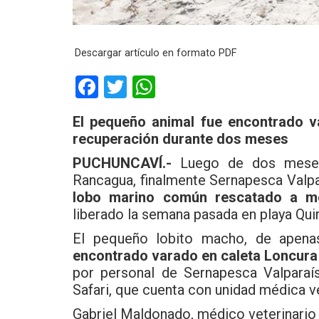
Descargar artículo en formato PDF
F
T
W
a
wi
h
El pequeño animal fue encontrado v
ce
tt
at
recuperación durante dos meses
b
er
s
PUCHUNCAVÍ.-
Luego de dos meses 
o
A
Rancagua, finalmente Sernapesca Valp
o
p
lobo marino común rescatado a me
liberado la semana pasada en playa Quir
k
p
El pequeño lobito macho, de apena
encontrado varado en caleta Loncura e
por personal de Sernapesca Valparaís
Safari, que cuenta con unidad médica v
Gabriel Maldonado, médico veterinario