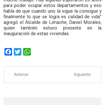
para poder ocupar estos departamentos y eso
habla de que cuando uno la sigue la consigue y
finalmente lo que se logra es calidad de vida”
agregó el Alcalde de Limache, Daniel Morales,
quien también estuvo presente en la
inauguración de estas viviendas.
F
T
W
a
wi
h
ce
tt
at
b
er
s
Anterior
Siguiente
o
A
o
p
k
p