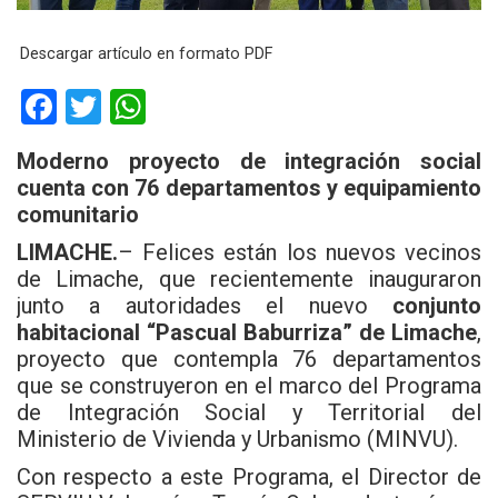
Descargar artículo en formato PDF
F
T
W
a
wi
h
Moderno proyecto de integración social
ce
tt
at
cuenta con 76 departamentos y equipamiento
b
er
s
comunitario
o
A
LIMACHE.
– Felices están los nuevos vecinos
o
p
de Limache, que recientemente inauguraron
junto a autoridades el nuevo
conjunto
k
p
habitacional “Pascual Baburriza” de Limache
,
proyecto que contempla 76 departamentos
que se construyeron en el marco del Programa
de Integración Social y Territorial del
Ministerio de Vivienda y Urbanismo (MINVU).
Con respecto a este Programa, el Director de