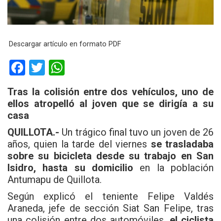
Descargar artículo en formato PDF
F
T
W
a
wi
h
Tras la colisión entre dos vehículos, uno de
ce
tt
at
ellos atropelló al joven que se dirigía a su
b
er
s
casa
o
A
QUILLOTA.-
Un trágico final tuvo un joven de 26
o
p
años, quien la tarde del viernes
se trasladaba
sobre su bicicleta desde su trabajo en San
k
p
Isidro, hasta su domicilio
en la población
Antumapu de Quillota.
Según explicó el teniente Felipe Valdés
Araneda, jefe de sección Siat San Felipe, tras
una colisión entre dos automóviles,
el ciclista