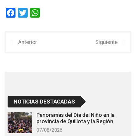
F
T
W
a
wi
h
ce
tt
at
b
er
s
Anterior
Siguiente
o
A
o
p
k
p
NOTICIAS DESTACADAS
Panoramas del Día del Niño en la
provincia de Quillota y la Región
07/08/2026